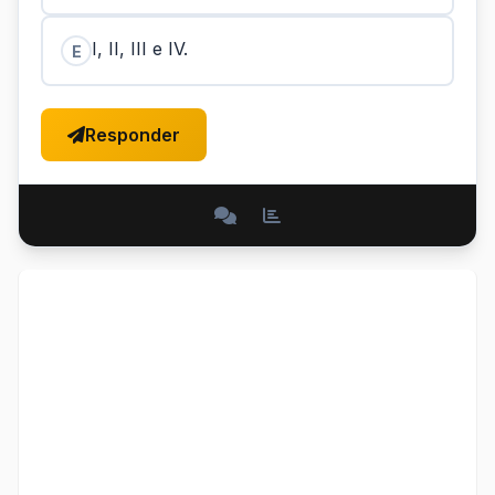
I, II, III e IV.
E
Responder