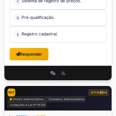
Sistema de registro de preços.
C
Pré-qualificação.
D
Registro cadastral.
E
Responder
507
Q1115896
Direito Administrativo
Contratos Administrativos – Lei nº 14.133 de 20
Licitações e Lei nº 14.133 de 2021