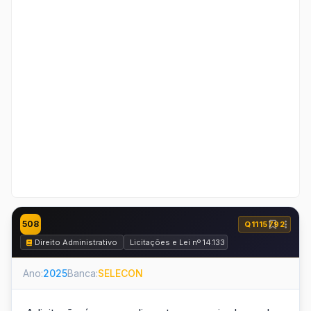
508
Q1115792
Direito Administrativo
Licitações e Lei nº 14.133 de 2021
Ano:
2025
Banca:
SELECON