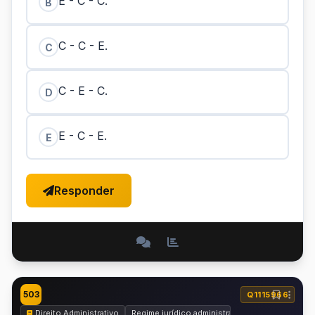
E - C - C.
B
C - C - E.
C
C - E - C.
D
E - C - E.
E
Responder
503
Q1115966
Direito Administrativo
Regime jurídico administrativo