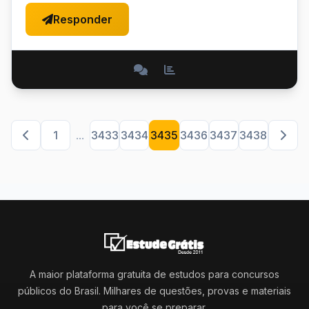
Responder
1
...
3433
3434
3435
3436
3437
3438
A maior plataforma gratuita de estudos para concursos
públicos do Brasil. Milhares de questões, provas e materiais
para você se preparar.