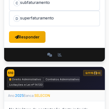
subfaturamento
C
superfaturamento
D
Responder
510
Q1115790
Direito Administrativo
Contratos Administrativos
Licitações e Lei nº 14.133 de 2021
Ano:
2025
Banca:
SELECON