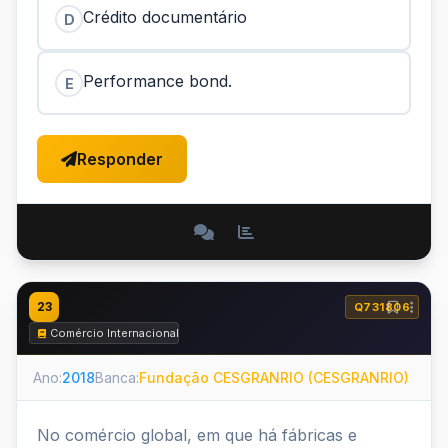
Crédito documentário
D
Performance bond.
E
Responder
23
Q731806
Comércio Internacional
Ano:
2018
Banca:
Fundação CESGRANRIO (CESGRANRIO)
No comércio global, em que há fábricas e