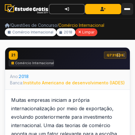
Questões de Concurso
Comércio Internacional
/
/
Comércio Internacional
2018
Limpar
21
Q731809
Comércio Internacional
Ano:
2018
Banca:
Instituto Americano de desenvolvimento (IADES)
Muitas empresas iniciam a própria
internacionalização por meio de exportação,
evoluindo posteriormente para investimento
internacional. Uma das teorias de comércio
aponta que um fator relevante para a escolha