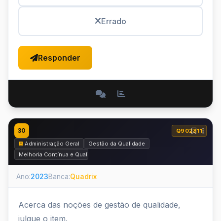
Errado
Responder
30
Q902811
Administração Geral
Gestão da Qualidade
Melhoria Contínua e Qualidade Total
Ano:
2023
Banca:
Quadrix
Acerca das noções de gestão de qualidade,
julgue o item.