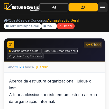
Questões de Concurso
Administração Geral
/
/
Administração Geral
2023
Limpar
21
Q957933
Administração Geral
Estrutura Organizacional na Administração Geral
Organizações, Sistemas e Métodos
Ano:
2023
Banca:
Quadrix
Acerca da estrutura organizacional, julgue o
item.
A teoria clássica consiste em um estudo acerca
da organização informal.