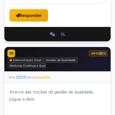
Responder
26
Q902815
Administração Geral
Gestão da Qualidade
Melhoria Contínua e Qualidade Total
Ano:
2023
Banca:
Quadrix
Acerca das noções de gestão de qualidade,
julgue o item.