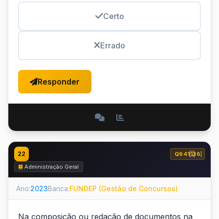
Certo
Errado
Responder
22
Q941136
Administração Geral
Ano:
2023
Banca:
FUNDEP (Gestão de Concursos)
Na composição ou redação de documentos na