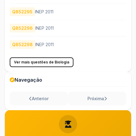
Q852295
INEP 2011
Q852296
INEP 2011
Q852298
INEP 2011
Ver mais questões de Biologia
Navegação
Anterior
Próxima