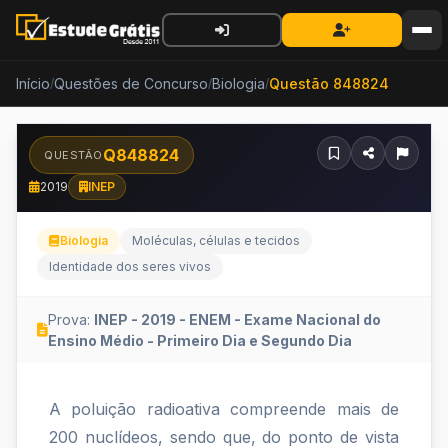
Início
Questões de Concurso
Biologia
Questão 848824
/
/
/
Q848824
QUESTÃO
2019
INEP
Biologia
Moléculas, células e tecidos
Identidade dos seres vivos
Prova:
INEP - 2019 - ENEM - Exame Nacional do
Ensino Médio - Primeiro Dia e Segundo Dia
A
A poluição radioativa compreende mais de
poluição
200 nuclídeos, sendo que, do ponto de vista