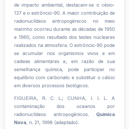
radioativa
de impacto ambiental, destacam-se o césio-
137 e o estrôncio-90. A maior contribuição de
compreende
radionuclídeos antropogênicos no meio
mais
marinho ocorreu durante as décadas de 1950
de
e 1960, como resultado dos testes nucleares
realizados na atmosfera. O estrôncio-90 pode
200
se acumular nos organismos vivos e em
nuclídeos,
cadeias alimentares e, em razão de sua
s...
semelhança química, pode participar no
equilíbrio com carbonato e substituir o cálcio
em diversos processos biológicos.
FIGUEIRA, R. C. L.; CUNHA, I. I. L. A
contaminação dos oceanos por
radionuclídeos antropogênicos.
Química
Nova
, n. 21, 1998 (adaptado).