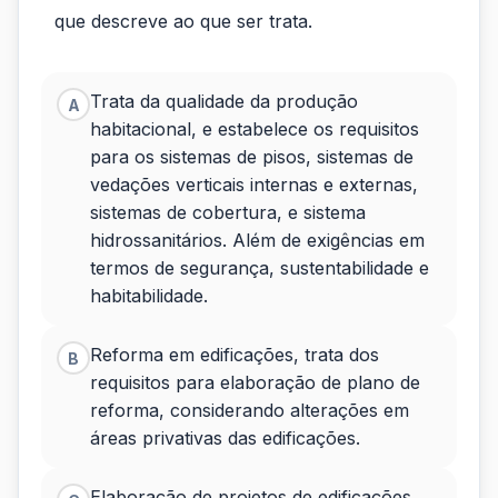
que descreve ao que ser trata.
faz
parte
Trata da qualidade da produção
A
das
habitacional, e estabelece os requisitos
normas
para os sistemas de pisos, sistemas de
vedações verticais internas e externas,
técnicas
sistemas de cobertura, e sistema
da
hidrossanitários. Além de exigências em
termos de segurança, sustentabilidade e
ABNT
habitabilidade.
aplicada
Reforma em edificações, trata dos
B
requisitos para elaboração de plano de
reforma, considerando alterações em
áreas privativas das edificações.
Elaboração de projetos de edificações,