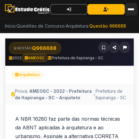
Início
Questões de Concurso
Arquitetura
Questão 966688
/
/
/
Q966688
QUESTÃO
2022
AMEOSC
Prefeitura de Itapiranga - SC
Arquitetura
Prova:
AMEOSC - 2022 - Prefeitura
Prefeitura de
•
de Itapiranga - SC - Arquiteto
Itapiranga - SC
A
A NBR 16280 faz parte das normas técnicas
NBR
da ABNT aplicadas à arquitetura e ao
16280
urbanismo. Assinale a alternativa CORRETA