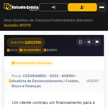
Início
Questões de Concurso
Conhecimentos Bancários
/
/
/
Questão 903110
Q903110
QUESTÃO
2023
CESGRANRIO
AGERIO
Conhecimentos Bancários
Prova:
CESGRANRIO - 2023 - AGERIO -
Analista de Desenvolvimento / Crédito,
•
AGERIO
Risco e Finanças
Um
Um cliente contraiu um financiamento para a