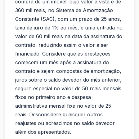
cliente
compra de um imóvel, cujo valor à vista é de
contraiu
360 mil reais, no Sistema de Amortização
Constante (SAC), com um prazo de 25 anos,
um
taxa de juro de 1% ao mês, e uma entrada no
financiamento
valor de 60 mil reais na data da assinatura do
para
contrato, reduzindo assim o valor a ser
financiado. Considere que as prestações
a
comecem um mês após a assinatura do
compra
contrato e sejam compostas de amortização,
de
juros sobre o saldo devedor do mês anterior,
seguro especial no valor de 50 reais mensais
um
fixos no primeiro ano e despesa
im
administrativa mensal fixa no valor de 25
reais. Desconsidere quaisquer outros
reajustes ou acréscimos no saldo devedor
além dos apresentados.