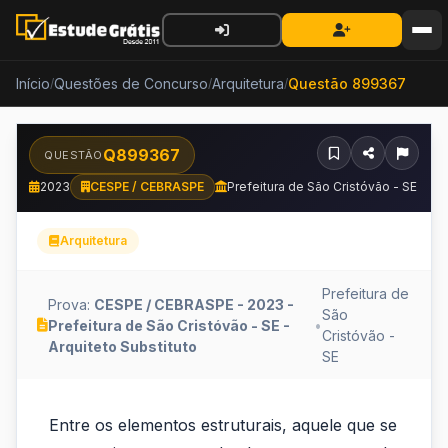
Início
Questões de Concurso
Arquitetura
Questão 899367
/
/
/
Q899367
QUESTÃO
2023
CESPE / CEBRASPE
Prefeitura de São Cristóvão - SE
Arquitetura
Prefeitura de
Prova:
CESPE / CEBRASPE - 2023 -
São
Prefeitura de São Cristóvão - SE -
•
Cristóvão -
Arquiteto Substituto
SE
Entre
Entre os elementos estruturais, aquele que se