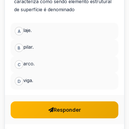
os
caracteriza como sendo elemento estrutural
elementos
de superfície é denominado
estruturais,
aquele
laje.
A
que
pilar.
B
se
caracteriza
arco.
C
c
viga.
D
Responder