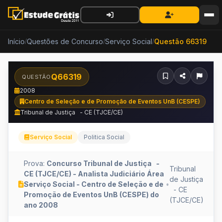
Início
Questões de Concurso
Serviço Social
Questão 66319
/
/
/
Q66319
QUESTÃO
2008
Centro de Seleção e de Promoção de Eventos UnB (CESPE)
Tribunal de Justiça - CE (TJCE/CE)
Serviço Social
Politica Social
Prova:
Concurso Tribunal de Justiça -
Tribunal
CE (TJCE/CE) - Analista Judiciário Área
de Justiça
Serviço Social - Centro de Seleção e de
•
- CE
Promoção de Eventos UnB (CESPE) do
(TJCE/CE)
ano 2008