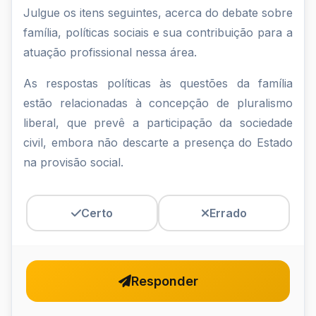
Julgue
Julgue os itens seguintes, acerca do debate sobre
família, políticas sociais e sua contribuição para a
os
atuação profissional nessa área.
itens
As respostas políticas às questões da família
seguintes,
estão relacionadas à concepção de pluralismo
acerca
liberal, que prevê a participação da sociedade
do
civil, embora não descarte a presença do Estado
na provisão social.
debate
sobre
Certo
Errado
família...
Responder