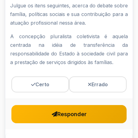
Julgue
Julgue os itens seguintes, acerca do debate sobre
família, políticas sociais e sua contribuição para a
os
atuação profissional nessa área.
itens
A concepção pluralista coletivista é aquela
seguintes,
centrada na idéia de transferência da
acerca
responsabilidade do Estado à sociedade civil para
do
a prestação de serviços dirigidos às famílias.
debate
sobre
Certo
Errado
família...
Responder