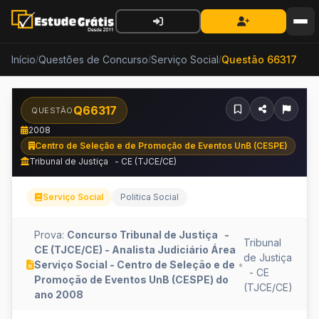
Início
Questões de Concurso
Serviço Social
Questão 66317
/
/
/
Q66317
QUESTÃO
2008
Centro de Seleção e de Promoção de Eventos UnB (CESPE)
Tribunal de Justiça - CE (TJCE/CE)
Serviço Social
Politica Social
Prova:
Concurso Tribunal de Justiça -
Tribunal
CE (TJCE/CE) - Analista Judiciário Área
de Justiça
Serviço Social - Centro de Seleção e de
•
- CE
Promoção de Eventos UnB (CESPE) do
(TJCE/CE)
ano 2008