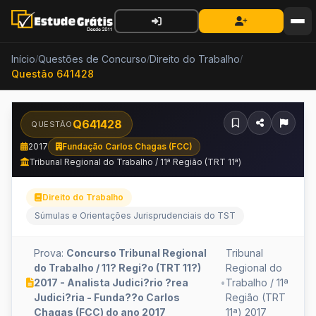
Início
Questões de Concurso
Direito do Trabalho
/
/
/
Questão 641428
Q641428
QUESTÃO
2017
Fundação Carlos Chagas (FCC)
Tribunal Regional do Trabalho / 11ª Região (TRT 11ª)
Direito do Trabalho
Súmulas e Orientações Jurisprudenciais do TST
Prova:
Concurso Tribunal Regional
Tribunal
do Trabalho / 11? Regi?o (TRT 11?)
Regional do
2017 - Analista Judici?rio ?rea
•
Trabalho / 11ª
Judici?ria - Funda??o Carlos
Região (TRT
Chagas (FCC) do ano 2017
11ª) 2017