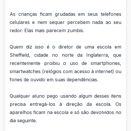
das
escolas
As crianças ficam grudadas em seus telefones
celulares e nem sequer percebem nada ao seu
do
redor. Elas mais parecem zumbis.
Reino
Unido
Quem diz isso é o diretor de uma escola em
Sheffield, cidade no norte da Inglaterra, que
que
recentemente proibiu o uso de smartphones,
baniram...
smartwatches (relógios com acesso à internet) ou
fones de ouvido em suas dependências.
Qualquer aluno pego usando algum desses itens
precisa entregá-los à direção da escola. Os
aparelhos ficam na escola e só são devolvidos no
dia seguinte.