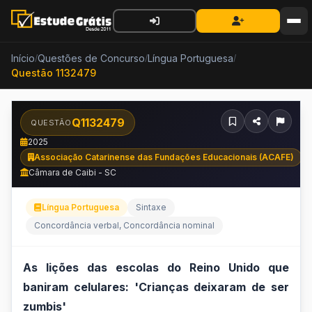
Início
Questões de Concurso
Língua Portuguesa
/
/
/
Questão 1132479
Q1132479
QUESTÃO
2025
Associação Catarinense das Fundações Educacionais (ACAFE)
Câmara de Caibi - SC
Língua Portuguesa
Sintaxe
Concordância verbal, Concordância nominal
As
As lições das escolas do Reino Unido que
baniram celulares: 'Crianças deixaram de ser
lições
zumbis'