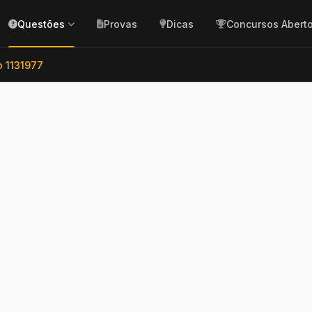
Questões
Provas
Dicas
Concursos Abert
 1131977