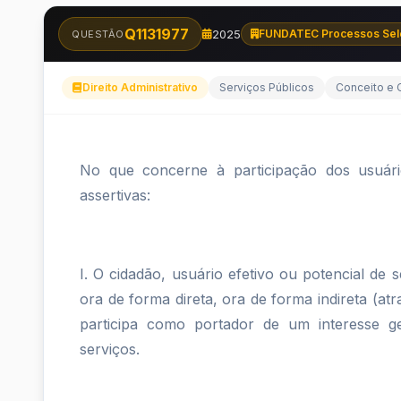
Q1131977
2025
FUNDATEC Processos Sel
QUESTÃO
Direito Administrativo
Serviços Públicos
Conceito e 
No
No que concerne à participação dos usuário
que
assertivas:
concerne
à
I. O cidadão, usuário efetivo ou potencial de s
ora de forma direta, ora de forma indireta (atr
participação
participa como portador de um interesse ge
dos
serviços.
usuários