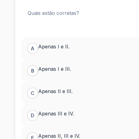
Quais estão corretas?
Apenas I e II.
A
Apenas I e III.
B
Apenas II e III.
C
Apenas III e IV.
D
Apenas II, III e IV.
E