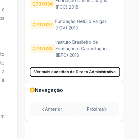
Fundação Carlos Chagas
Q737036
(FCC) 2018
 e
os
Fundação Getúlio Vargas
Q737037
(FGV) 2018
Instituto Brasileiro de
Q737038
Formação e Capacitação
to
(IBFC) 2018
to
 a
Ver mais questões de Direito Administrativo
 à
Navegação
Anterior
Próxima
em