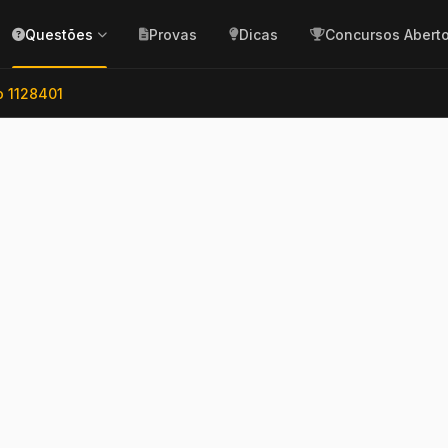
Questões
Provas
Dicas
Concursos Abert
 1128401