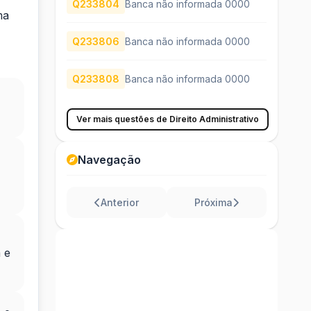
Q233804
Banca não informada 0000
ma
Q233806
Banca não informada 0000
Q233808
Banca não informada 0000
Ver mais questões de Direito Administrativo
Navegação
Anterior
Próxima
 e