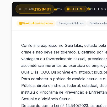
Q1128401
2025
CEFET-MG
CEFET-MG
QUESTÃO
Direito Administrativo
Serviços Públicos
Direito e ob
Conforme
Conforme expresso no Guia Lilás, editado pela
expresso
crime e não deve ser tolerado. É definido por 
vantagem ou favorecimento sexual, prevalecen
no
ascendência inerentes ao exercício de emprego,
Guia
Guia Lilás. CGU. Disponível em: https://cloud
Para combater a prática de assédio sexual e ou
Lilás,
Pública, direta e indireta, federal, estadual, dis
editado
instituiu o Programa de Prevenção e Enfrenta
Sexual e à Violência Sexual.
pela...
De acordo com a Lei nº 14.540/2023, as ações