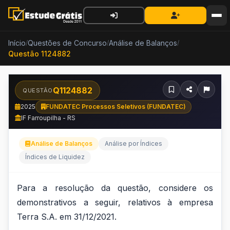
Início
Questões de Concurso
Análise de Balanços
/
/
/
Questão 1124882
Q1124882
QUESTÃO
2025
FUNDATEC Processos Seletivos (FUNDATEC)
IF Farroupilha - RS
Análise de Balanços
Análise por Índices
Índices de Liquidez
Para
Para a resolução da questão, considere os
demonstrativos a seguir, relativos à empresa
a
Terra S.A. em 31/12/2021.
resolução