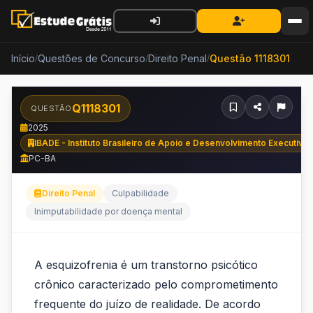
Início
Questões de Concurso
Direito Penal
Questão 1118301
/
/
/
Q1118301
QUESTÃO
2025
IBADE - Instituto Brasileiro de Apoio e Desenvolvimento Executivo
PC-BA
Direito Penal
Culpabilidade
Inimputabilidade por doença mental
A
A esquizofrenia é um transtorno psicótico
esquizofrenia
crônico caracterizado pelo comprometimento
é
frequente do juízo de realidade. De acordo