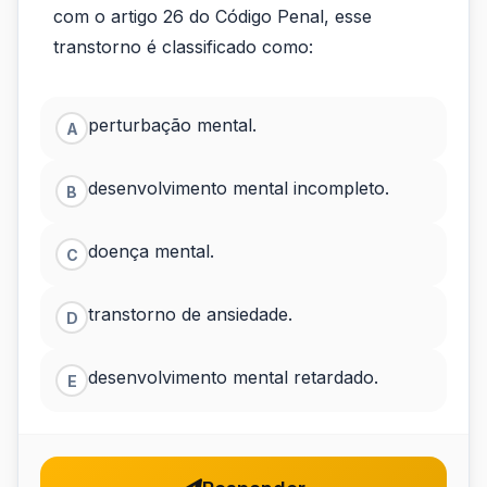
com o artigo 26 do Código Penal, esse
um
transtorno é classificado como:
transtorno
psicótico
perturbação mental.
A
crônico...
desenvolvimento mental incompleto.
B
doença mental.
C
transtorno de ansiedade.
D
desenvolvimento mental retardado.
E