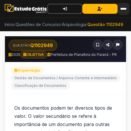
Início
Questões de Concurso
Arquivologia
Questão 1102949
/
/
/
Q1102949
QUESTÃO
2025
OBJETIVA
Prefeitura de Planaltina do Paraná - PR
Arquivologia
Gestão de Documentos / Arquivos Corrente e Intermediário
Classificação de Documentos
Os
Os documentos podem ter diversos tipos de
documentos
valor. O valor secundário se refere à
podem
importância de um documento para outras