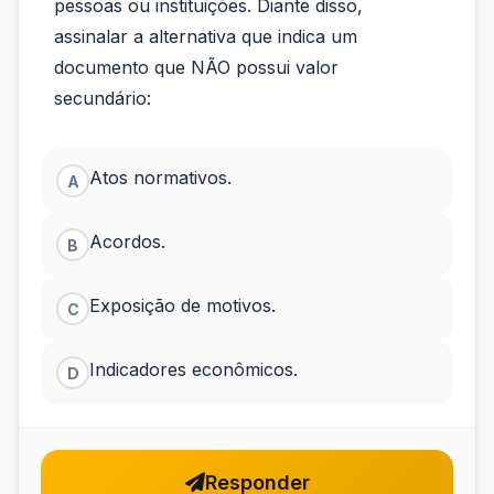
pessoas ou instituições. Diante disso,
ter
assinalar a alternativa que indica um
diversos
documento que NÃO possui valor
tipos
secundário:
de
valor.
Atos normativos.
A
O
Acordos.
B
valor...
Exposição de motivos.
C
Indicadores econômicos.
D
Responder