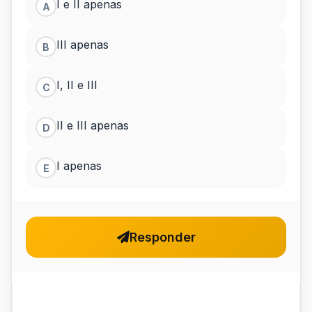
I e II apenas
A
III apenas
B
I, II e III
C
II e III apenas
D
I apenas
E
Responder