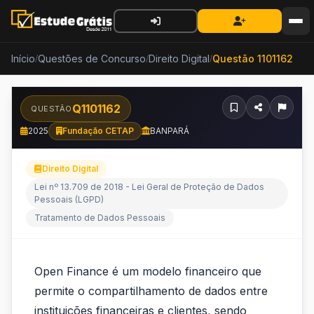
Início
Questões de Concurso
Direito Digital
Questão 1101162
/
/
/
Q1101162
QUESTÃO
2025
Fundação CETAP
BANPARÁ
Direito Digital
Lei nº 13.709 de 2018 - Lei Geral de Proteção de Dados
Pessoais (LGPD)
Tratamento de Dados Pessoais
Open
Open Finance é um modelo financeiro que
Finance
permite o compartilhamento de dados entre
instituições financeiras e clientes, sendo