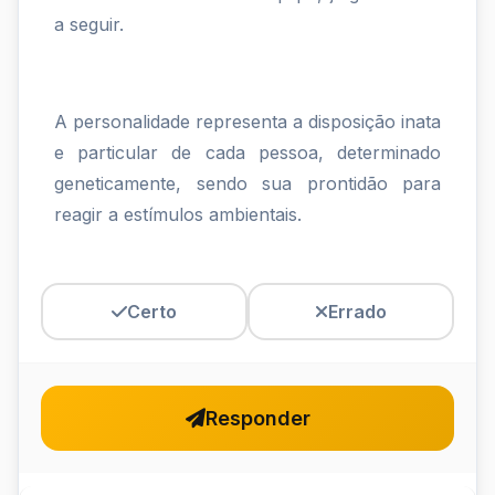
do
a seguir.
trabalho
em
A personalidade representa a disposição inata
equipe,
e particular de cada pessoa, determinado
julgue
geneticamente, sendo sua prontidão para
reagir a estímulos ambientais.
o
item
a
Certo
Errado
seguir.A...
Responder