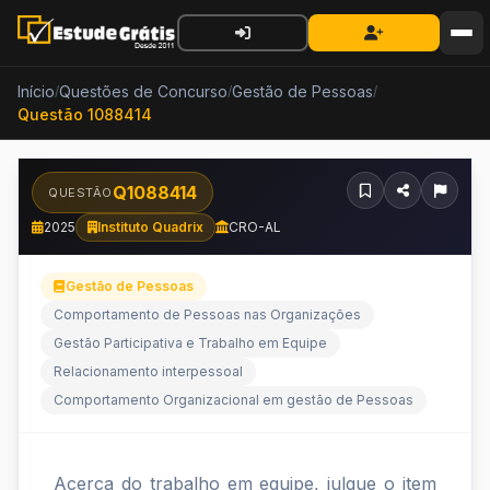
Início
Questões de Concurso
Gestão de Pessoas
/
/
/
Questão 1088414
Q1088414
QUESTÃO
2025
Instituto Quadrix
CRO-AL
Gestão de Pessoas
Comportamento de Pessoas nas Organizações
Gestão Participativa e Trabalho em Equipe
Relacionamento interpessoal
Comportamento Organizacional em gestão de Pessoas
Acerca
Acerca do trabalho em equipe, julgue o item