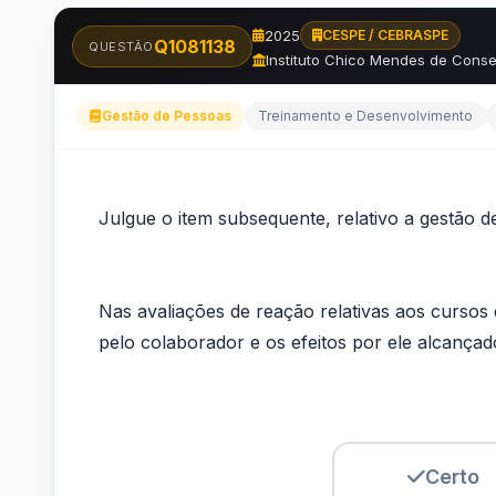
2025
CESPE / CEBRASPE
Q1081138
QUESTÃO
Instituto Chico Mendes de Conse
Gestão de Pessoas
Treinamento e Desenvolvimento
Julgue
Julgue o item subsequente, relativo a gestão
o
item
Nas avaliações de reação relativas aos curso
subsequente,
pelo colaborador e os efeitos por ele alcança
relativo
a
Certo