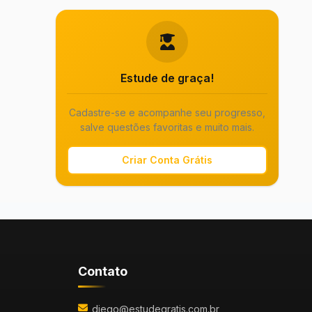
Estude de graça!
Cadastre-se e acompanhe seu progresso,
salve questões favoritas e muito mais.
Criar Conta Grátis
Contato
diego@estudegratis.com.br