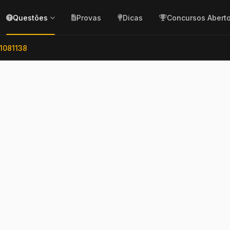
Questões
Provas
Dicas
Concursos Abert
1081138