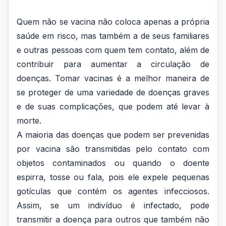
Importância
Quem não se vacina não coloca apenas a própria
da
saúde em risco, mas também a de seus familiares
Vacina
e outras pessoas com quem tem contato, além de
contribuir para aumentar a circulação de
em
doenças. Tomar vacinas é a melhor maneira de
Todas
se proteger de uma variedade de doenças graves
as
e de suas complicações, que podem até levar à
morte.
IdadesQuem
A maioria das doenças que podem ser prevenidas
não
por vacina são transmitidas pelo contato com
se
objetos contaminados ou quando o doente
espirra, tosse ou fala, pois ele expele pequenas
va
gotículas que contém os agentes infecciosos.
Assim, se um indivíduo é infectado, pode
transmitir a doença para outros que também não