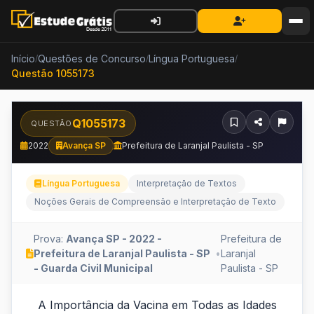
Início
Questões de Concurso
Língua Portuguesa
/
/
/
Questão 1055173
Q1055173
QUESTÃO
2022
Avança SP
Prefeitura de Laranjal Paulista - SP
Língua Portuguesa
Interpretação de Textos
Noções Gerais de Compreensão e Interpretação de Texto
Prova:
Avança SP - 2022 -
Prefeitura de
Prefeitura de Laranjal Paulista - SP
•
Laranjal
- Guarda Civil Municipal
Paulista - SP
A
A Importância da Vacina em Todas as Idades