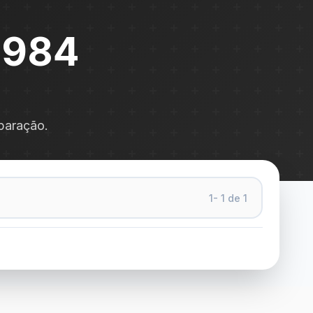
.1984
eparação.
1- 1 de 1