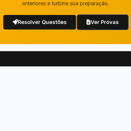
anteriores e turbine sua preparação.
Resolver Questões
Ver Provas
Links Rápidos
Institucional
Questões de Concurso
Fale Conosco
Questões da OAB
Termos de Uso
Questões do ENEM
Política de Privacidade
Provas
Dicas