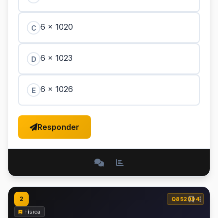
6 × 1020
C
6 × 1023
D
6 × 1026
E
Responder
2
Q852094
Física