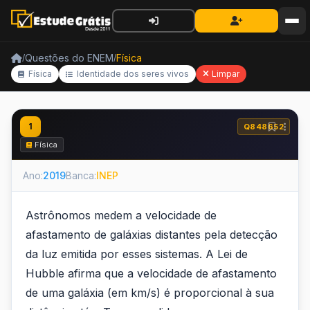
Questões do ENEM
Física
/
/
Física
Identidade dos seres vivos
Limpar
1
Q848652
Física
Ano:
2019
Banca:
INEP
Astrônomos medem a velocidade de
afastamento de galáxias distantes pela detecção
da luz emitida por esses sistemas. A Lei de
Hubble afirma que a velocidade de afastamento
de uma galáxia (em km/s) é proporcional à sua