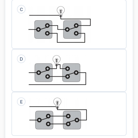
C
D
E