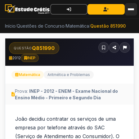
Início
Questões de Concurso
Matemática
Questão 851990
/
/
/
Q851990
QUESTÃO
2012
INEP
Matemática
Aritmética e Problemas
Prova:
INEP - 2012 - ENEM - Exame Nacional do
Ensino Médio - Primeiro e Segundo Dia
João
João decidiu contratar os serviços de uma
decidiu
empresa por telefone através do SAC
contratar
(Serviço de Atendimento ao Consumidor). O