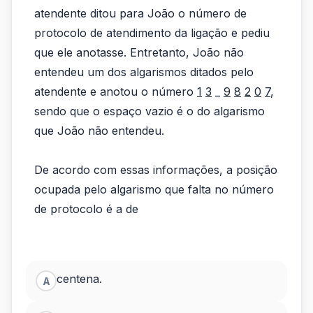
atendente ditou para João o número de
os
protocolo de atendimento da ligação e pediu
serviços
que ele anotasse. Entretanto, João não
de
entendeu um dos algarismos ditados pelo
atendente e anotou o número
1
3
_
9
8
2
0
7
,
uma
sendo que o espaço vazio é o do algarismo
empresa
que João não entendeu.
por
De acordo com essas informações, a posição
tel...
ocupada pelo algarismo que falta no número
de protocolo é a de
centena.
A