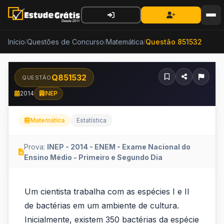
Início
Questões de Concurso
Matemática
Questão 851532
/
/
/
Q851532
QUESTÃO
2014
INEP
Matemática
Estatística
Prova:
INEP - 2014 - ENEM - Exame Nacional do
Ensino Médio - Primeiro e Segundo Dia
Um
Um cientista trabalha com as espécies I e II
cientista
de bactérias em um ambiente de cultura.
trabalha
Inicialmente, existem 350 bactérias da espécie