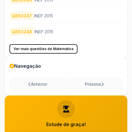
Q850247
INEP 2015
Q850248
INEP 2015
Ver mais questões de Matemática
Navegação
Anterior
Próxima
Estude de graça!