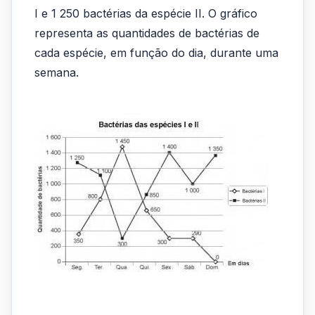
I e 1 250 bactérias da espécie II. O gráfico
com
representa as quantidades de bactérias de
as
cada espécie, em função do dia, durante uma
espécies
semana.
I
e
II
de
bactérias...