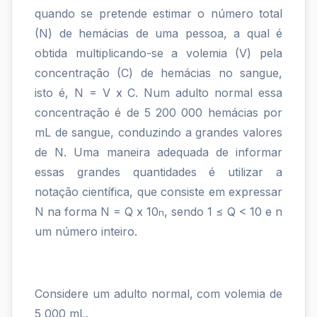
quando se pretende estimar o número total
de
(N) de hemácias de uma pessoa, a qual é
um
obtida multiplicando-se a volemia (V) pela
indivíduo
concentração (C) de hemácias no sangue,
isto é, N = V x C. Num adulto normal essa
é
concentração é de 5 200 000 hemácias por
a
mL de sangue, conduzindo a grandes valores
quantidade
de N. Uma maneira adequada de informar
essas grandes quantidades é utilizar a
total
notação científica, que consiste em expressar
de
N na forma N = Q x 10
, sendo 1 ≤ Q < 10 e n
n
san...
um número inteiro.
Considere um adulto normal, com volemia de
5 000 mL.