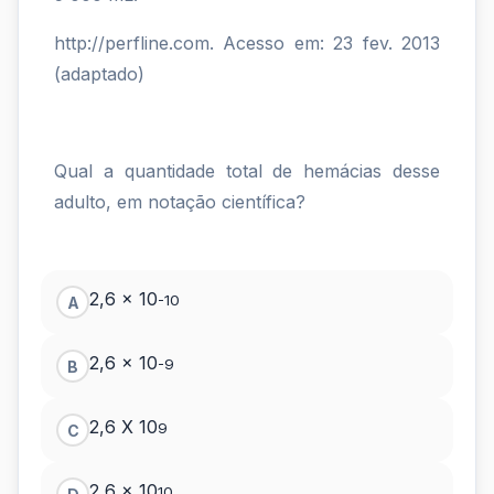
http://perfline.com. Acesso em: 23 fev. 2013
(adaptado)
Qual a quantidade total de hemácias desse
adulto, em notação científica?
2,6 x 10
-10
A
2,6 x 10
-9
B
2,6 X 10
9
C
2,6 x 10
10