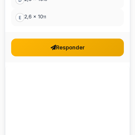
D
2,6 x 10
11
E
Responder