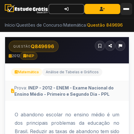
Início
Questões de Concurso
Matemática
Questão 849696
/
/
/
Q849696
QUESTÃO
2012
INEP
Matemática
Análise de Tabelas e Gráficos
Prova:
INEP - 2012 - ENEM - Exame Nacional do
Ensino Médio - Primeiro e Segundo Dia - PPL
O
O abandono escolar no ensino médio é um
abandono
dos principais problemas da educação no
escolar
Brasil. Reduzir as taxas de abandono tem sido