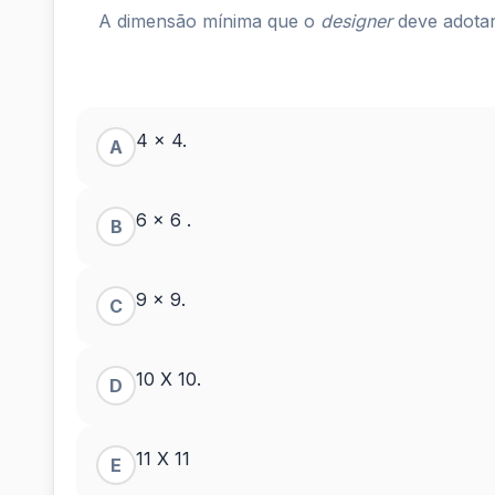
A dimensão mínima que o
designer
deve adotar
4 x 4.
A
6 x 6 .
B
9 x 9.
C
10 X 10.
D
11 X 11
E