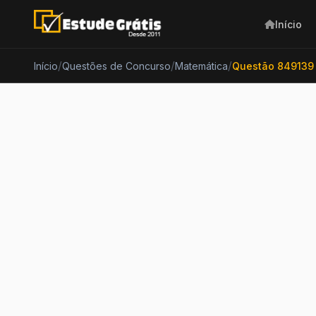
Início
/
/
/
Início
Questões de Concurso
Matemática
Questão 849139