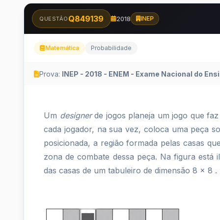
Q849139
2018
INEP
QUESTÃO
Matemática
Probabilidade
Prova:
INEP - 2018 - ENEM - Exame Nacional do Ensi
Um
Um
designer
de jogos planeja um jogo que fa
designer
cada jogador, na sua vez, coloca uma peça s
posicionada, a região formada pelas casas q
de
zona de combate dessa peça. Na figura está
jogos
das casas de um tabuleiro de dimensão 8 x 8 .
planeja
um