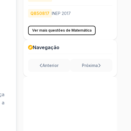
Q850817
INEP 2017
Ver mais questões de Matemática
Navegação
Anterior
Próxima
ça
 a