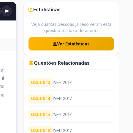
Estatísticas
Veja quantas pessoas já resolveram esta
questão e a taxa de acerto.
Ver Estatísticas
Questões Relacionadas
al
 é
Q850813
INEP 2017
de
ma
Q850814
INEP 2017
Q850815
INEP 2017
Q850816
INEP 2017