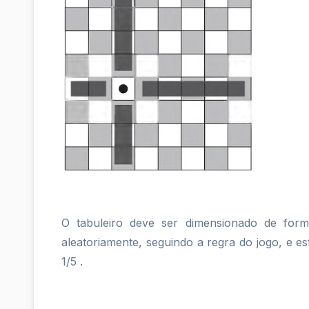
jogo
que
faz
uso
de
um
ta...
O tabuleiro deve ser dimensionado de form
aleatoriamente, seguindo a regra do jogo, e es
1/5 .