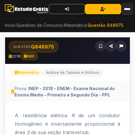
Início
Questões de Concurso
Matemática
Questão 848975
/
/
/
Q848975
QUESTÃO
2018
INEP
Matemática
Análise de Tabelas e Gráficos
Prova:
INEP - 2018 - ENEM - Exame Nacional do
Ensino Médio - Primeiro e Segundo Dia - PPL
A
A resistência elétrica
R
de um condutor
resistência
homogêneo é inversamente proporcional à
elétrica
área
S
de sua seção transversal.