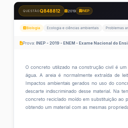
Q848812
2019
INEP
QUESTÃO
Biologia
Ecologia e ciências ambientais
Problemas a
Prova:
INEP - 2019 - ENEM - Exame Nacional do Ensi
O
O concreto utilizado na construção civil é um
concreto
água. A areia é normalmente extraída de lei
Impactos ambientais gerados no uso do concr
utilizado
descarte indiscriminado desse material. Na ten
na
concreto reciclado moído em substituição ao 
obtendo um material com as mesmas propriedad
construção
civil