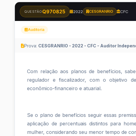
Q970825
2022
CFC
CESGRANRIO
QUESTÃO
Auditoria
Prova:
CESGRANRIO - 2022 - CFC - Auditor Independ
Com
Com relação aos planos de benefícios, sab
relação
regulador e fiscalizador, com o objetivo de 
econômico-financeiro e atuarial.
aos
planos
Se o plano de benefícios seguir essas premis
de
aplicação de percentuais distintos para home
benefícios,
mulher, considerando seu menor tempo de con