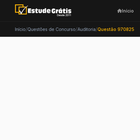
Início
/
/
/
Início
Questões de Concurso
Auditoria
Questão 970825