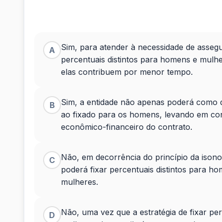
sabe-
se
Sim, para atender à necessidade de assegur
A
que
percentuais distintos para homens e mulhe
elas contribuem por menor tempo.
atende
Sim, a entidade não apenas poderá como de
B
ao fixado para os homens, levando em con
econômico-financeiro do contrato.
Não, em decorrência do princípio da isonom
C
poderá fixar percentuais distintos para ho
mulheres.
Não, uma vez que a estratégia de fixar per
D