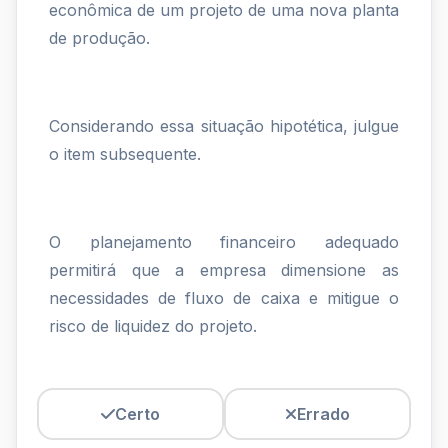
empresa
econômica de um projeto de uma nova planta
deseja
de produção.
mensurar
a
Considerando essa situação hipotética, julgue
viabilidade
o item subsequente.
econômica
de
O planejamento financeiro adequado
um
permitirá que a empresa dimensione as
necessidades de fluxo de caixa e mitigue o
risco de liquidez do projeto.
Certo
Errado