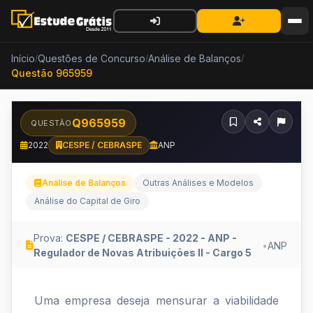
Início
Questões de Concurso
Análise de Balanços
/
/
/
Questão 965959
Q965959
QUESTÃO
2022
CESPE / CEBRASPE
ANP
Análise de Balanços
Outras Análises e Modelos
Análise do Capital de Giro
Prova:
CESPE / CEBRASPE - 2022 - ANP -
•
ANP
Regulador de Novas Atribuições II - Cargo 5
Uma
Uma empresa deseja mensurar a viabilidade