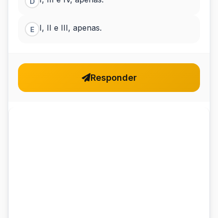
D
I, II e III, apenas.
E
Responder