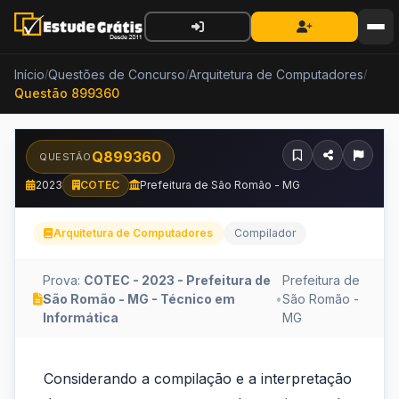
Início
Questões de Concurso
Arquitetura de Computadores
/
/
/
Questão 899360
Q899360
QUESTÃO
2023
COTEC
Prefeitura de São Romão - MG
Arquitetura de Computadores
Compilador
Prova:
COTEC - 2023 - Prefeitura de
Prefeitura de
São Romão - MG - Técnico em
•
São Romão -
Informática
MG
Considerando
Considerando a compilação e a interpretação