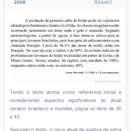
2008
(SGA/AC)
Tendo
o
texto
acima
como
referência
inicial
e
Tendo o texto acima como referência inicial e
considerando aspectos significativos do atual
considerand...
cenário brasileiro e mundial, julgue os itens de 36
a 45.
Segundo o texto, o risco atual de quebra da safra