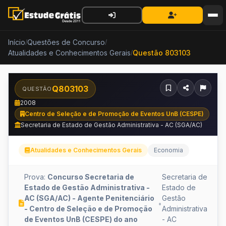
Início
Questões de Concurso
/
/
Atualidades e Conhecimentos Gerais
Questão 803103
/
Q803103
QUESTÃO
2008
Centro de Seleção e de Promoção de Eventos UnB (CESPE)
Secretaria de Estado de Gestão Administrativa - AC (SGA/AC)
Atualidades e Conhecimentos Gerais
Economia
Prova:
Concurso Secretaria de
Secretaria de
Estado de Gestão Administrativa -
Estado de
AC (SGA/AC) - Agente Penitenciário
Gestão
•
- Centro de Seleção e de Promoção
Administrativa
de Eventos UnB (CESPE) do ano
- AC