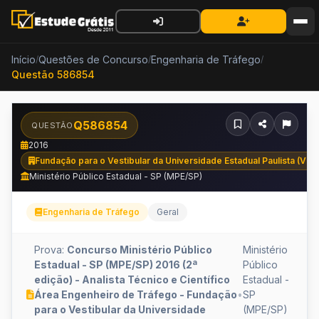
Início
Questões de Concurso
Engenharia de Tráfego
/
/
/
Questão 586854
Q586854
QUESTÃO
2016
Fundação para o Vestibular da Universidade Estadual Paulista (VU
Ministério Público Estadual - SP (MPE/SP)
Engenharia de Tráfego
Geral
Prova:
Concurso Ministério Público
Ministério
Estadual - SP (MPE/SP) 2016 (2ª
Público
edição) - Analista Técnico e Científico
Estadual -
Área Engenheiro de Tráfego - Fundação
•
SP
para o Vestibular da Universidade
(MPE/SP)