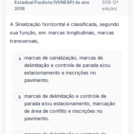
Estadual Paulista (VUNESP) do ano
2016 (2ª
2016
edição)
A
A Sinalização horizontal é classificada, segundo
sua função, em: marcas longitudinais, marcas
Sinalização
transversais,
horizontal
é
marcas de canalização, marcas de
A
delimitação e controle de parada e/ou
classificada,
estacionamento e inscrições no
segundo
pavimento.
sua
marcas de delimitação e controle de
B
f
parada e/ou estacionamento, marcação
de área de conflito e inscrições no
pavimento.