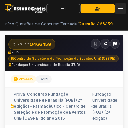
Início
Questões de Concurso
Farmácia
Questão 466459
/
/
/
Q466459
QUESTÃO
2015
Centro de Seleção e de Promoção de Eventos UnB (CESPE)
Fundação Universidade de Brasília (FUB)
Farmácia
Geral
Prova:
Concurso Fundação
Fundação
Universidade de Brasília (FUB) (2ª
Universidade
edição) - Farmacêutico - Centro de
•
de Brasília
Seleção e de Promoção de Eventos
(FUB) (2ª
UnB (CESPE) do ano 2015
edição)