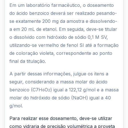
Em
Em um laboratório farmacêutico, o doseamento
do ácido benzoico deverá ser realizado pesando-
um
se exatamente 200 mg da amostra e dissolvendo-
laboratório
a em 20 mL de etanol. Em seguida, deve-se titular
farmacêutico,
o dissolvido com hidróxido de sódio 0,1 M SV,
utilizando-se vermelho de fenol SI até a formação
o
de coloração violeta, correspondente ao ponto
doseamento
final da titulação.
do
A partir dessas informações, julgue os itens a
ácido
seguir, considerando a massa molar do ácido
ben...
benzoico (C7H
O
) igual a 122,12 g/mol e a massa
6
2
molar do hidróxido de sódio (NaOH) igual a 40
g/mol.
Para realizar esse doseamento, deve-se utilizar
como vidraria de precisão volumétrica a proveta