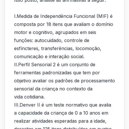
Isso posto, analise as afirmativas a seguir:
utiliza
avaliações
I.Medida de Independência Funcional (MIF) é
padronizadas...
composta por 18 itens que avaliam o domínio
motor e cognitivo, agrupados em seis
funções: autocuidado, controle de
esfíncteres, transferências, locomoção,
comunicação e interação social.
II.Perfil Sensorial 2 é um conjunto de
ferramentas padronizadas que tem por
objetivo avaliar os padrões de processamento
sensorial da criança no contexto da
vida cotidiana.
III.Denver II é um teste normativo que avalia
a capacidade da criança de 0 a 10 anos em
realizar atividades esperadas para a idade,