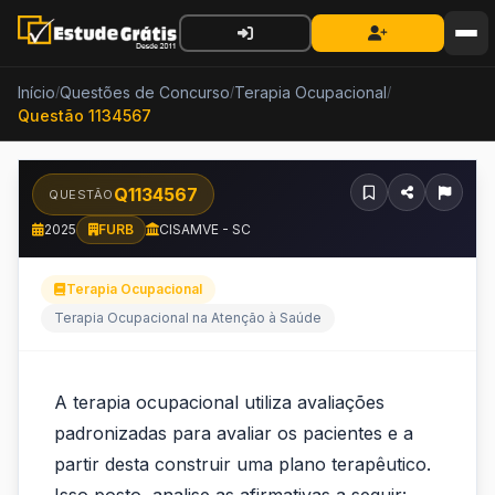
Início
Questões de Concurso
Terapia Ocupacional
/
/
/
Questão 1134567
Q1134567
QUESTÃO
2025
FURB
CISAMVE - SC
Terapia Ocupacional
Terapia Ocupacional na Atenção à Saúde
A
A terapia ocupacional utiliza avaliações
terapia
padronizadas para avaliar os pacientes e a
ocupacional
partir desta construir uma plano terapêutico.