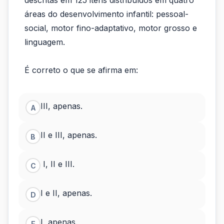
descritas em 125 itens distribuídos em quatro
áreas do desenvolvimento infantil: pessoal-
social, motor fino-adaptativo, motor grosso e
linguagem.
É correto o que se afirma em:
III, apenas.
A
II e III, apenas.
B
I, II e III.
C
I e II, apenas.
D
I, apenas.
E