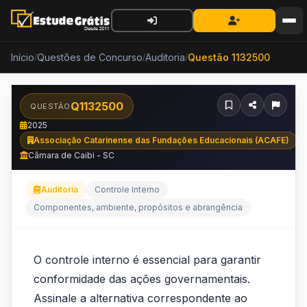
Início
Questões de Concurso
Auditoria
Questão 1132500
/
/
/
Q1132500
QUESTÃO
2025
Associação Catarinense das Fundações Educacionais (ACAFE)
Câmara de Caibi - SC
Auditoria
Controle Interno
Componentes, ambiente, propósitos e abrangência
O
O controle interno é essencial para garantir
controle
conformidade das ações governamentais.
interno
Assinale a alternativa correspondente ao