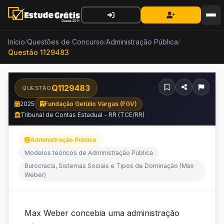
Início
Questões de Concurso
Administração Pública
/
/
/
Questão 1129483
Q1129483
QUESTÃO
2025
Fundação Getúlio Vargas (FGV)
Tribunal de Contas Estadual - RR (TCE/RR)
Administração Pública
Modelos teóricos de Administração Pública
Burocracia, Sistemas Sociais e Tipos de Dominação (Max
Weber)
Max
Max Weber concebia uma administração