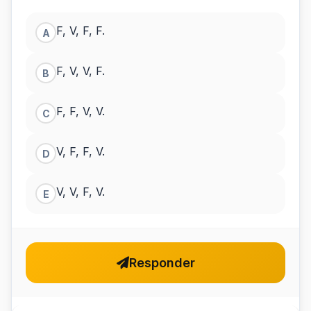
F, V, F, F.
A
F, V, V, F.
B
F, F, V, V.
C
V, F, F, V.
D
V, V, F, V.
E
Responder