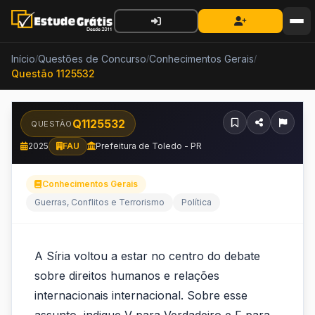
Início
Questões de Concurso
Conhecimentos Gerais
/
/
/
Questão 1125532
Q1125532
QUESTÃO
2025
FAU
Prefeitura de Toledo - PR
Conhecimentos Gerais
Guerras, Conflitos e Terrorismo
Política
A
A Síria voltou a estar no centro do debate
Síria
sobre direitos humanos e relações
voltou
internacionais internacional. Sobre esse