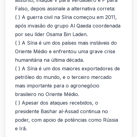
assunto, indique V para Verdadeiro e F para
a
Falso, depois assinale a alternativa correta:
estar
( ) A guerra civil na Síria começou em 2011,
no
após invasão do grupo Al Qaeda coordenada
por seu líder Osama Bin Laden.
centro
( ) A Síria é um dos países mais instáveis do
do
Oriente Médio e enfrentou uma grave crise
debate
humanitária na última década.
( ) A Síria é um dos maiores exportadores de
sobre...
petróleo do mundo, e o terceiro mercado
mais importante para o agronegócio
brasileiro no Oriente Médio.
( ) Apesar dos ataques recebidos, o
presidente Bashar al-Assad continua no
poder, com apoio de potências como Rússia
e Irã.