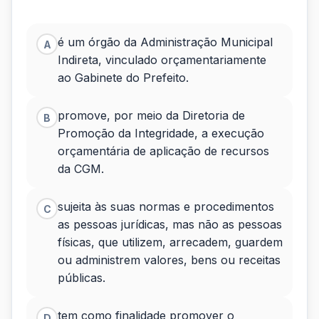
a
Lei
é um órgão da Administração Municipal
A
Indireta, vinculado orçamentariamente
Municipal
ao Gabinete do Prefeito.
no
promove, por meio da Diretoria de
B
2.437/2017,
Promoção da Integridade, a execução
a...
orçamentária de aplicação de recursos
da CGM.
sujeita às suas normas e procedimentos
C
as pessoas jurídicas, mas não as pessoas
físicas, que utilizem, arrecadem, guardem
ou administrem valores, bens ou receitas
públicas.
tem como finalidade promover o
D