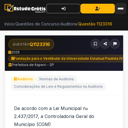
Início
Questões de Concurso
Auditoria
Questão 1123316
/
/
/
Q1123316
QUESTÃO
2025
Fundação para o Vestibular da Universidade Estadual Paulista (VU
Prefeitura de Itapevi - SP
Auditoria
Normas de Auditoria
Considerações de Leis e Regulamentos na Auditoria
De
De acordo com a Lei Municipal n
o
acordo
2.437/2017, a Controladoria Geral do
com
Município (CGM)