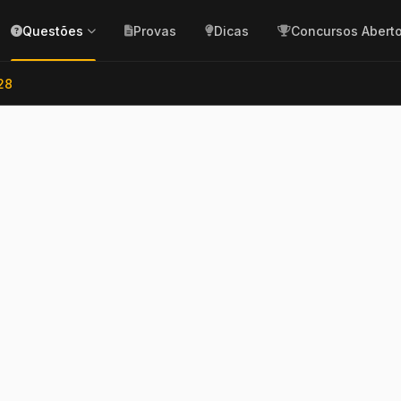
Questões
Provas
Dicas
Concursos Abert
28