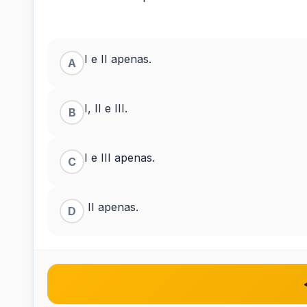
de...
I e II apenas.
A
I, II e III.
B
I e III apenas.
C
II apenas.
D