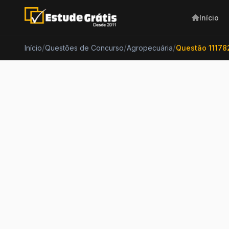
Início
/
/
/
Início
Questões de Concurso
Agropecuária
Questão 11178