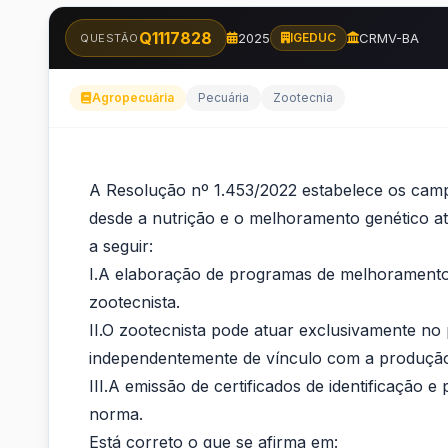
Q1117828
2025
CRMV-BA
IGEDUC
QUESTÃO
Agropecuária
Pecuária
Zootecnia
A
A Resolução nº 1.453/2022 estabelece os camp
Resolução
desde a nutrição e o melhoramento genético at
a seguir:
nº
I.A elaboração de programas de melhoramento 
1.453/2022
zootecnista.
II.O zootecnista pode atuar exclusivamente no 
estabelece
independentemente de vínculo com a produção
os
III.A emissão de certificados de identificação e
norma.
campos
Está correto o que se afirma em: