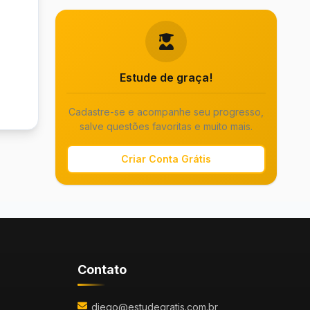
Estude de graça!
Cadastre-se e acompanhe seu progresso,
salve questões favoritas e muito mais.
Criar Conta Grátis
Contato
diego@estudegratis.com.br