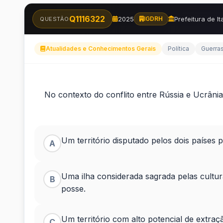
Q1116322
2025
Prefeitura de I
IGDRH
QUESTÃO
Atualidades e Conhecimentos Gerais
Política
Guerras
No
No contexto do conflito entre Rússia e Ucrânia,
contexto
do
Um território disputado pelos dois países 
A
conflito
entre
Uma ilha considerada sagrada pelas cultura
B
posse.
Rússia
e
Um território com alto potencial de extraç
C