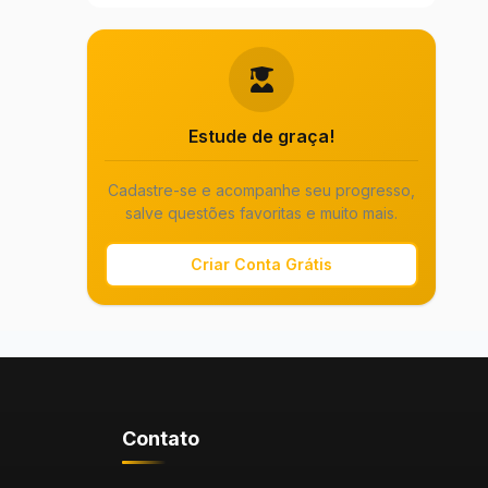
Estude de graça!
Cadastre-se e acompanhe seu progresso,
salve questões favoritas e muito mais.
Criar Conta Grátis
Contato