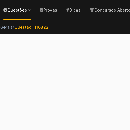
Questões
Provas
Dicas
Concursos Abert
/
 Gerais
Questão 1116322