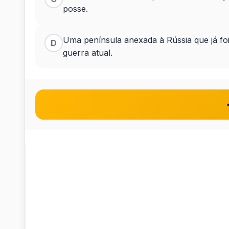
posse.
Ucrânia,
há
Uma península anexada à Rússia que já foi
D
guerra atual.
a...