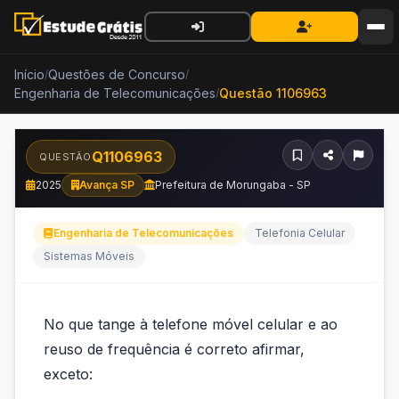
Início
Questões de Concurso
/
/
Engenharia de Telecomunicações
Questão 1106963
/
Q1106963
QUESTÃO
2025
Avança SP
Prefeitura de Morungaba - SP
Engenharia de Telecomunicações
Telefonia Celular
Sistemas Móveis
No
No que tange à telefone móvel celular e ao
que
reuso de frequência é correto afirmar,
tange
exceto: