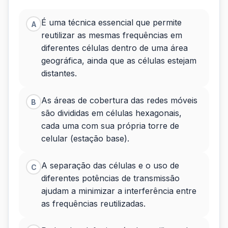
à
telefone
É uma técnica essencial que permite
A
reutilizar as mesmas frequências em
móvel
diferentes células dentro de uma área
celular
geográfica, ainda que as células estejam
distantes.
e
ao
As áreas de cobertura das redes móveis
B
são divididas em células hexagonais,
reuso
cada uma com sua própria torre de
de...
celular (estação base).
A separação das células e o uso de
C
diferentes potências de transmissão
ajudam a minimizar a interferência entre
as frequências reutilizadas.