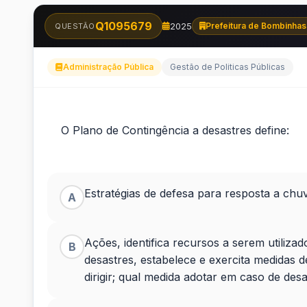
Q1095679
2025
Prefeitura de Bombinhas
QUESTÃO
Administração Pública
Gestão de Politicas Públicas
O
O Plano de Contingência a desastres define:
Plano
de
Estratégias de defesa para resposta a chuv
A
Contingência
a
Ações, identifica recursos a serem utiliza
B
desastres, estabelece e exercita medidas
desastres
dirigir; qual medida adotar em caso de desa
define:&nbsp;