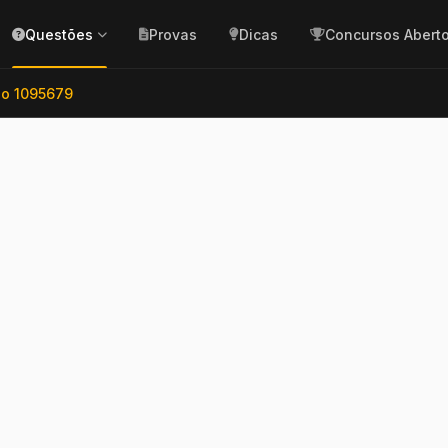
Questões
Provas
Dicas
Concursos Abert
o 1095679