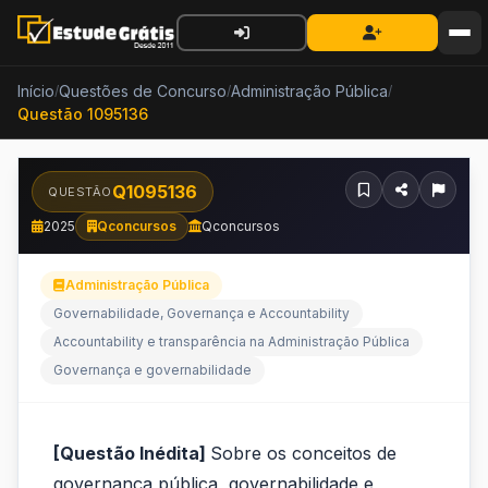
Início
Questões de Concurso
Administração Pública
/
/
/
Questão 1095136
Q1095136
QUESTÃO
2025
Qconcursos
Qconcursos
Administração Pública
Governabilidade, Governança e Accountability
Accountability e transparência na Administração Pública
Governança e governabilidade
[Questão
[Questão Inédita]
Sobre os conceitos de
Inédita]&nbsp;Sobre
governança pública, governabilidade e