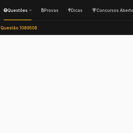
Questões
Provas
Dicas
Concursos Abert
/
Questão 1089508