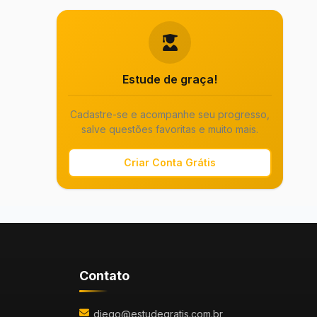
Estude de graça!
Cadastre-se e acompanhe seu progresso,
salve questões favoritas e muito mais.
Criar Conta Grátis
Contato
diego@estudegratis.com.br