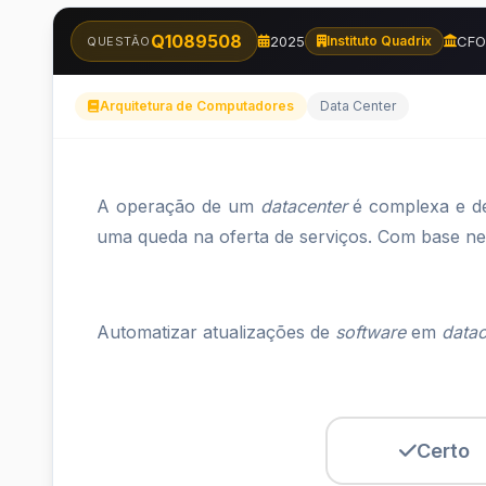
Q1089508
2025
CFO
Instituto Quadrix
QUESTÃO
Arquitetura de Computadores
Data Center
A
A operação de um
datacenter
é complexa e de
operação
uma queda na oferta de serviços. Com base nes
de
um&nbsp;datacenter
Automatizar atualizações de
software
em
datac
complexa
e...
Certo