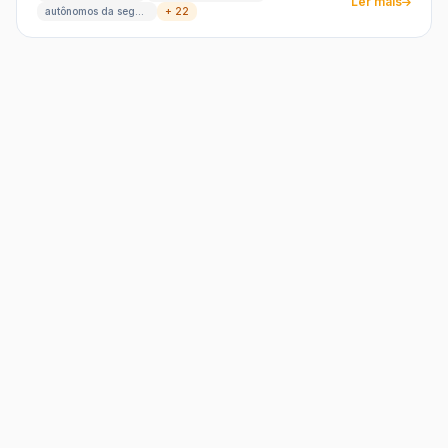
Ler mais
autônomos da segunda palavra
+ 22