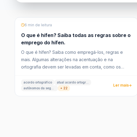
6 min de leitura
O que é hífen? Saiba todas as regras sobre o
emprego do hífen.
O que é hífen? Saiba como empregá-los, regras e
mais. Algumas alterações na acentuação e na
ortografia devem ser levadas em conta, como os
casos com hífen.
acordo ortográfico
atual acordo ortográfico
Ler mais
autônomos da segunda palavra
+ 22