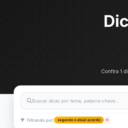
Dic
Confira 1 d
Filtrando por:
segundo o atual acordo