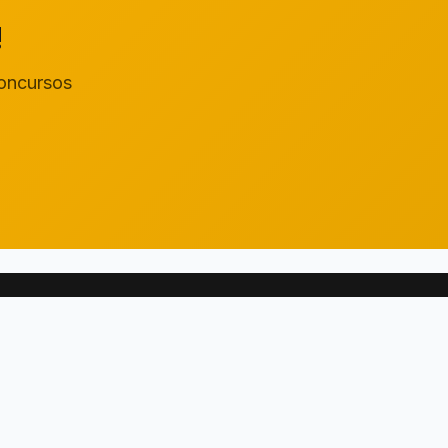
!
concursos
Contato
diego@estudegratis.com.br
Seg - Sex: 9h às 18h