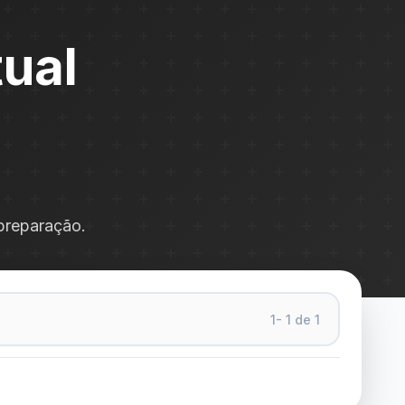
tual
 preparação.
1- 1 de 1