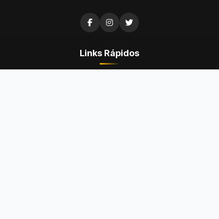
Links Rápidos
Questões de Concurso
Questões da OAB
Questões do ENEM
Provas
Dicas
Concursos Abertos
Institucional
Fale Conosco